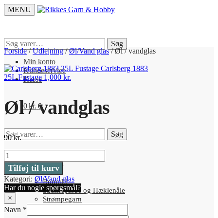
Skip
Skip
MENU
to
to
navigation
content
Søg
Søg
efter:
Forside
/
Udlejning
/
Øl/Vand glas
/
Øl / vandglas
Min konto
Carlsberg 1883
Kundeservice
25L Fustage
1,000
kr.
Kasse
Øl / vandglas
0
kr.
0
Søg
Søg
90
kr.
efter:
Øl
/
Strik og Garn
Tilføj til kurv
vandglas
Kategori:
Øl/Vand glas
antal
Bomuld
Har du nogle spørgsmål?
Strikkepinde og Hæklenåle
×
Strømpegarn
Uld
Navn
*