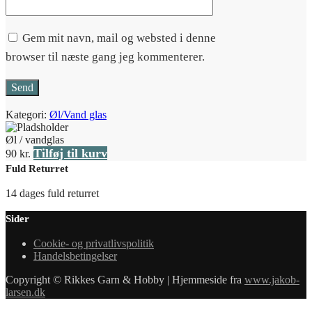
Gem mit navn, mail og websted i denne
browser til næste gang jeg kommenterer.
Kategori:
Øl/Vand glas
Øl / vandglas
Tilføj til kurv
90
kr.
Fuld Returret
14 dages fuld returret
Sider
Cookie- og privatlivspolitik
Handelsbetingelser
Copyright © Rikkes Garn & Hobby | Hjemmeside fra
www.jakob-
larsen.dk