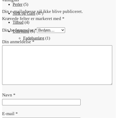
Perler
(5)
Din e-mailadresse vil ikke blive publiceret.
Strik og Garn
(47)
Krævede felter er markeret med
*
Tilbud
(4)
Din bedømmelse
*
Udlejning
(6)
Fadølsanlæg
(1)
Din anmeldelse
*
Fustage
(4)
Øl/Vand glas
(1)
0
kr.
0
Navn
*
E-mail
*