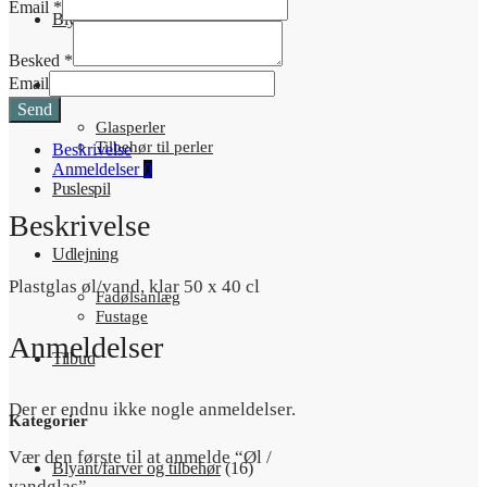
Email
*
Blyant/farver og tilbehør
Besked
*
Email
Perler
Send
Glasperler
Tilbehør til perler
Beskrivelse
Anmeldelser
0
Puslespil
Beskrivelse
Udlejning
Plastglas øl/vand, klar 50 x 40 cl
Fadølsanlæg
Fustage
Anmeldelser
Tilbud
Der er endnu ikke nogle anmeldelser.
Kategorier
Vær den første til at anmelde “Øl /
Blyant/farver og tilbehør
(16)
vandglas”