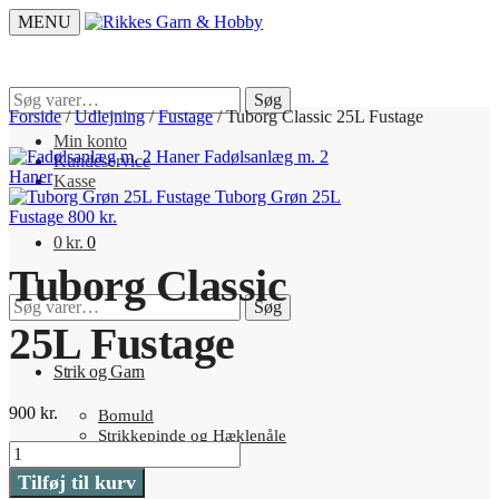
Skip
Skip
MENU
to
to
navigation
content
Søg
Søg
efter:
Forside
/
Udlejning
/
Fustage
/
Tuborg Classic 25L Fustage
Min konto
Fadølsanlæg m. 2
Kundeservice
Haner
Kasse
Tuborg Grøn 25L
Fustage
800
kr.
0
kr.
0
Tuborg Classic
Søg
Søg
efter:
25L Fustage
Strik og Garn
900
kr.
Bomuld
Strikkepinde og Hæklenåle
Tuborg
Strømpegarn
Classic
Uld
Tilføj til kurv
25L