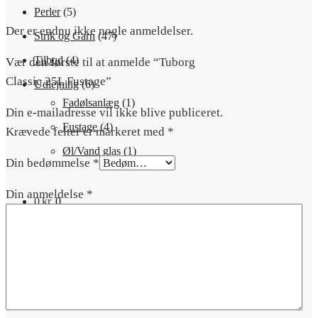
Perler
(5)
Der er endnu ikke nogle anmeldelser.
Strik og Garn
(47)
Tilbud
(4)
Vær den første til at anmelde “Tuborg
Classic 25L Fustage”
Udlejning
(6)
Fadølsanlæg
(1)
Din e-mailadresse vil ikke blive publiceret.
Fustage
(4)
Krævede felter er markeret med
*
Øl/Vand glas
(1)
Din bedømmelse
*
Din anmeldelse
*
0
kr.
0