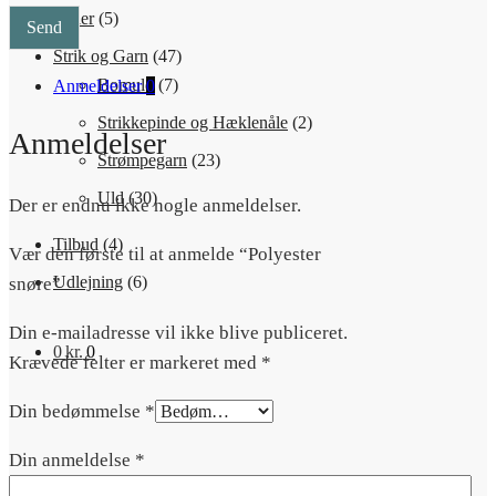
Perler
(5)
Send
Strik og Garn
(47)
Bomuld
(7)
Anmeldelser
0
Strikkepinde og Hæklenåle
(2)
Anmeldelser
Strømpegarn
(23)
Uld
(30)
Der er endnu ikke nogle anmeldelser.
Tilbud
(4)
Vær den første til at anmelde “Polyester
Udlejning
(6)
snøre”
Din e-mailadresse vil ikke blive publiceret.
0
kr.
0
Krævede felter er markeret med
*
Din bedømmelse
*
Din anmeldelse
*