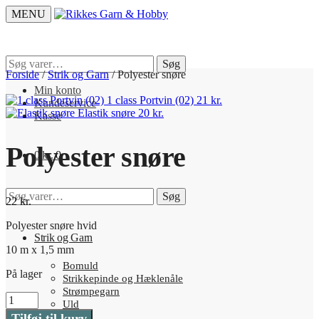
Skip
Skip
MENU
to
to
navigation
content
Søg
Søg
efter:
Forside
/
Strik og Garn
/
Polyester snøre
Min konto
1 class Portvin (02)
21
kr.
Kundeservice
Elastik snøre
20
kr.
Kasse
Polyester snøre
0
kr.
0
Søg
Søg
22
kr.
efter:
Polyester snøre hvid
Strik og Garn
10 m x 1,5 mm
Bomuld
På lager
Strikkepinde og Hæklenåle
Strømpegarn
Polyester
Uld
snøre
Tilføj til kurv