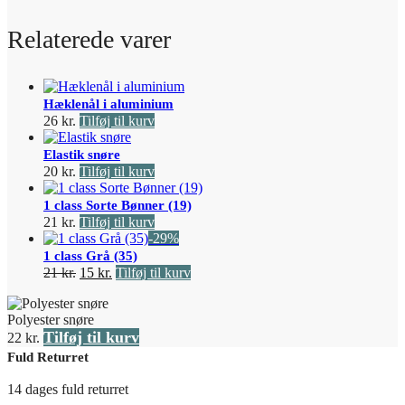
Relaterede varer
Hæklenål i aluminium
26
kr.
Tilføj til kurv
Elastik snøre
20
kr.
Tilføj til kurv
1 class Sorte Bønner (19)
21
kr.
Tilføj til kurv
-29%
1 class Grå (35)
Den
Den
21
kr.
15
kr.
Tilføj til kurv
oprindelige
aktuelle
pris
pris
Polyester snøre
var:
er:
Tilføj til kurv
21 kr..
15 kr..
22
kr.
Fuld Returret
14 dages fuld returret