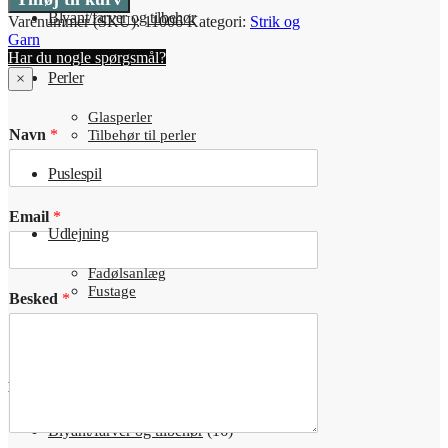
antal
Blyant/farver og tilbehør
Varenummer (SKU):
11006
Kategori:
Strik og
Garn
Har du nogle spørgsmål?
Perler
×
Glasperler
Navn
*
Tilbehør til perler
Puslespil
Email
*
Udlejning
Fadølsanlæg
Fustage
Besked
*
Tilbud
Kategorier
Blyant/farver og tilbehør
(16)