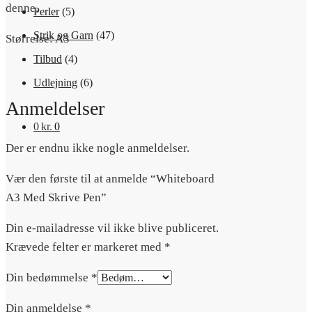
denne.
Perler
(5)
Strik og Garn
(47)
Størrelse: A3
Tilbud
(4)
Udlejning
(6)
Anmeldelser
0
kr.
0
Der er endnu ikke nogle anmeldelser.
Vær den første til at anmelde “Whiteboard
A3 Med Skrive Pen”
Din e-mailadresse vil ikke blive publiceret.
Krævede felter er markeret med
*
Din bedømmelse
*
Din anmeldelse
*