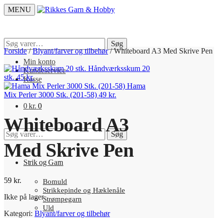
Skip
Skip
MENU
to
to
navigation
content
Søg
Søg
efter:
Forside
/
Blyant/farver og tilbehør
/
Whiteboard A3 Med Skrive Pen
Min konto
Håndværksskum 20
Kundeservice
stk.
45
kr.
Kasse
Hama
Mix Perler 3000 Stk. (201-58)
49
kr.
0
kr.
0
Whiteboard A3
Søg
Søg
efter:
Med Skrive Pen
Strik og Garn
59
kr.
Bomuld
Strikkepinde og Hæklenåle
Ikke på lager
Strømpegarn
Uld
Kategori:
Blyant/farver og tilbehør