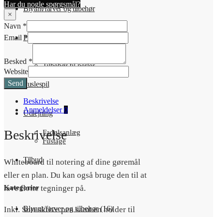
Har du nogle spørgsmål?
Blyant/farver og tilbehør
×
Navn
*
Email
*
Perler
Glasperler
Besked
*
Tilbehør til perler
Website
Send
Puslespil
Beskrivelse
Anmeldelser
0
Udlejning
Beskrivelse
Fadølsanlæg
Fustage
Tilbud
Whiteboard til notering af dine gøremål
eller en plan. Du kan også bruge den til at
Kategorier
lave flotte tegninger på.
Blyant/farver og tilbehør
(16)
Inkl. Sort skrive pen samt en holder til