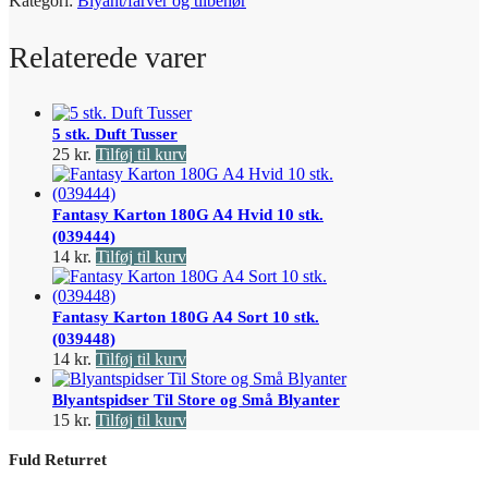
Kategori:
Blyant/farver og tilbehør
Relaterede varer
5 stk. Duft Tusser
25
kr.
Tilføj til kurv
Fantasy Karton 180G A4 Hvid 10 stk.
(039444)
14
kr.
Tilføj til kurv
Fantasy Karton 180G A4 Sort 10 stk.
(039448)
14
kr.
Tilføj til kurv
Blyantspidser Til Store og Små Blyanter
15
kr.
Tilføj til kurv
Fuld Returret