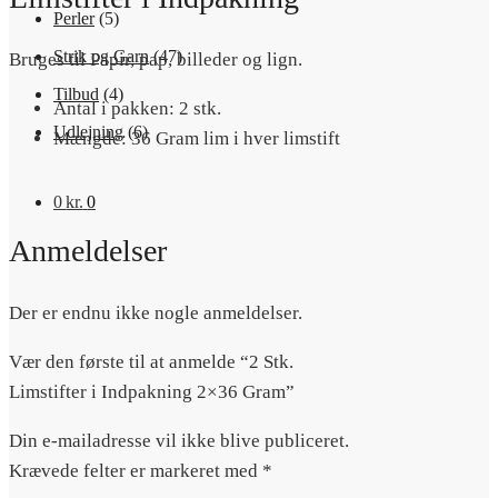
Perler
(5)
Strik og Garn
(47)
Bruges til Papir, pap, billeder og lign.
Tilbud
(4)
Antal i pakken: 2 stk.
Udlejning
(6)
Mængde: 36 Gram lim i hver limstift
0
kr.
0
Anmeldelser
Der er endnu ikke nogle anmeldelser.
Vær den første til at anmelde “2 Stk.
Limstifter i Indpakning 2×36 Gram”
Din e-mailadresse vil ikke blive publiceret.
Krævede felter er markeret med
*