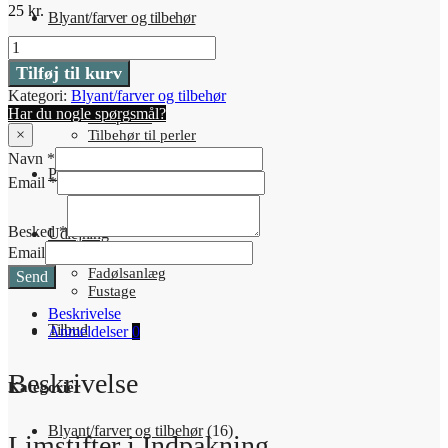
25
kr.
Blyant/farver og tilbehør
2
Stk.
Tilføj til kurv
Perler
Limstifter
Kategori:
Blyant/farver og tilbehør
i
Har du nogle spørgsmål?
Indpakning
Glasperler
2x36
×
Tilbehør til perler
Gram
Navn
*
antal
Puslespil
Email
*
Besked
*
Udlejning
Email
Fadølsanlæg
Send
Fustage
Beskrivelse
Tilbud
Anmeldelser
0
Beskrivelse
Kategorier
Blyant/farver og tilbehør
(16)
Limstifter i Indpakning