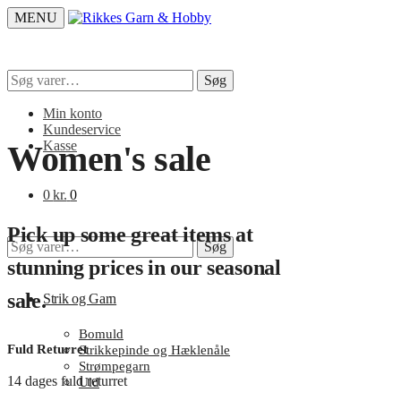
Skip
Skip
MENU
to
to
navigation
content
Søg
Søg
efter:
Min konto
Kundeservice
Kasse
Women's sale
0
kr.
0
Pick up some great items at
Søg
Søg
efter:
stunning prices in our seasonal
sale.
Strik og Garn
Bomuld
Fuld Returret
Strikkepinde og Hæklenåle
Strømpegarn
14 dages fuld returret
Uld