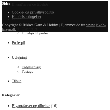
Sider
Blyant/farver og tilbehør
Cookie- og privatlivspolitik
Handelsbetingelser
Perler
Copyright © Rikkes Garn & Hobby | Hjemmeside fra
www.jakob-
Glasperler
larsen.dk
Tilbehør til perler
Puslespil
Udlejning
Fadølsanlæg
Fustage
Tilbud
Kategorier
Blyant/farver og tilbehør
(16)